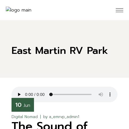
East Martin RV Park
10
Jun
Digital Nomad
by
a_emrvp_admin1
The Sound of