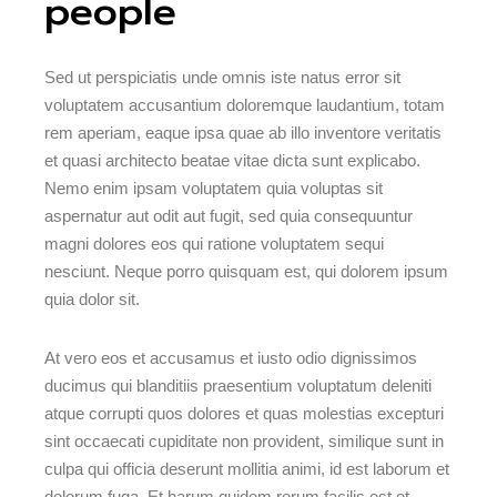
people
Sed ut perspiciatis unde omnis iste natus error sit
voluptatem accusantium doloremque laudantium, totam
rem aperiam, eaque ipsa quae ab illo inventore veritatis
et quasi architecto beatae vitae dicta sunt explicabo.
Nemo enim ipsam voluptatem quia voluptas sit
aspernatur aut odit aut fugit, sed quia consequuntur
magni dolores eos qui ratione voluptatem sequi
nesciunt. Neque porro quisquam est, qui dolorem ipsum
quia dolor sit.
At vero eos et accusamus et iusto odio dignissimos
ducimus qui blanditiis praesentium voluptatum deleniti
atque corrupti quos dolores et quas molestias excepturi
sint occaecati cupiditate non provident, similique sunt in
culpa qui officia deserunt mollitia animi, id est laborum et
dolorum fuga. Et harum quidem rerum facilis est et