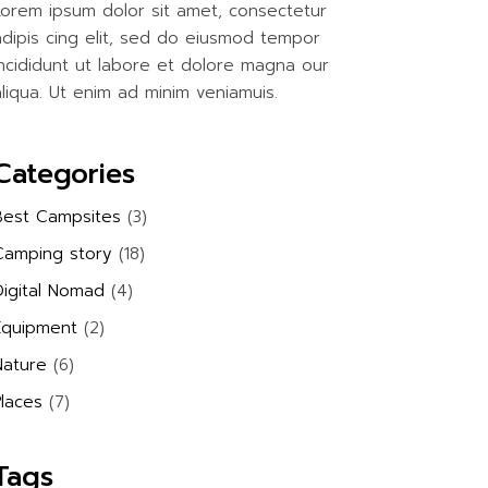
Lorem ipsum dolor sit amet, consectetur
adipis cing elit, sed do eiusmod tempor
incididunt ut labore et dolore magna our
aliqua. Ut enim ad minim veniamuis.
Categories
Best Campsites
(3)
Camping story
(18)
Digital Nomad
(4)
Equipment
(2)
Nature
(6)
Places
(7)
Tags