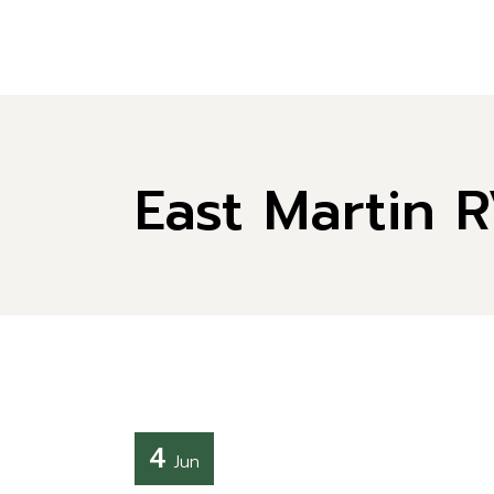
East Martin 
4
Jun