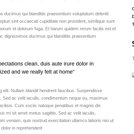
s ducimus qui blanditiis praesentium voluptatum deleniti
turi sint occaecati cupiditate non provident, similique sunt
 laborum et dolorum fuga. Et harum quidem rerum facilis est et
te, dignissimos ducimus qui blanditiis praesentium
ectations clean, duis aute irure dolor in
ized and we really felt at home”
 elit. Nullam blandit hendrerit faucibus. Suspendisse
t ut. Sed ac velit iaculis, condimentum neque eu, maximus
acilisis. Cum sociis natoque penatibus et magnis dis
sis mi sit amet metus sagittis. Sed ac velit iaculis,
eniam, quis nostrud exercitation ullamco laboris nisi ut
dolor in reprehenderit