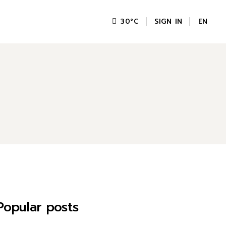
SIGN IN
EN
30
°
C
FR
GR
IT
Popular posts