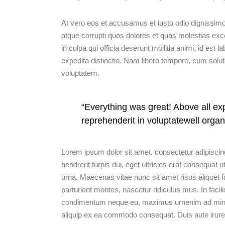
At vero eos et accusamus et iusto odio dignissimo
atque corrupti quos dolores et quas molestias excep
in culpa qui officia deserunt mollitia animi, id est
expedita distinctio. Nam libero tempore, cum solu
voluptatem.
“Everything was great! Above all exp
reprehenderit in voluptatewell organ
Lorem ipsum dolor sit amet, consectetur adipiscing
hendrerit turpis dui, eget ultricies erat consequa
urna. Maecenas vitae nunc sit amet risus aliquet f
parturient montes, nascetur ridiculus mus. In facili
condimentum neque eu, maximus urnenim ad minim v
aliquip ex ea commodo consequat. Duis aute irure 