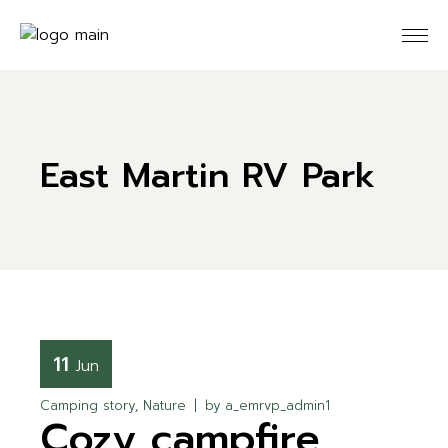
East Martin RV Park
11
Jun
Camping story
Nature
by
a_emrvp_admin1
Cozy campfire